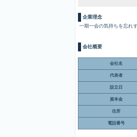
企業理念
一期一会の気持ちを忘れ
会社概要
会社名
代表者
設立日
資本金
住所
電話番号