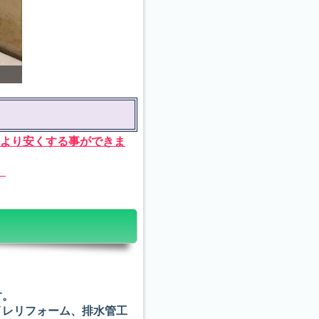
詰まり修理
より安くする事ができま
。
す。
イレリフォーム、排水管工