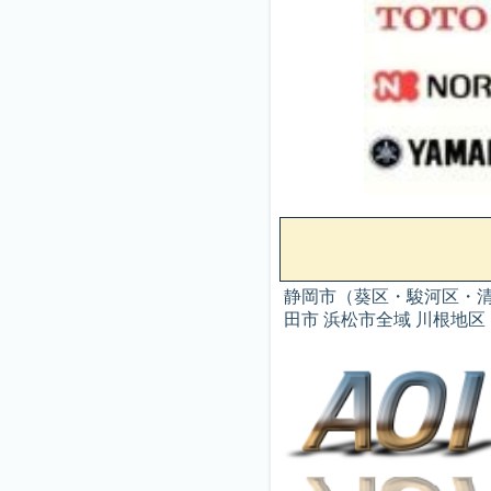
静岡市（葵区・駿河区・清水
田市 浜松市全域 川根地